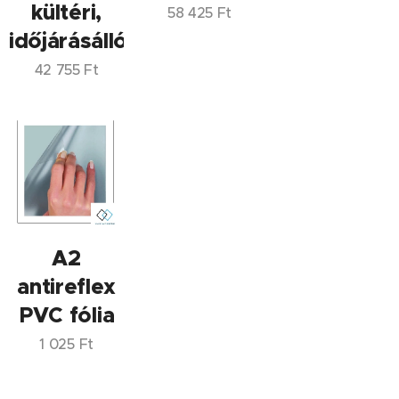
kültéri,
58 425
Ft
időjárásálló
42 755
Ft
A2
antireflex
PVC fólia
1 025
Ft