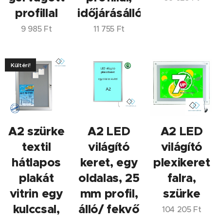
profillal
időjárásálló
9 985
Ft
11 755
Ft
Kültéri!
A2 szürke
A2 LED
A2 LED
textil
világító
világító
hátlapos
keret, egy
plexikeret
plakát
oldalas, 25
falra,
vitrin egy
mm profil,
szürke
kulccsal,
álló/ fekvő
104 205
Ft