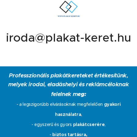
iroda@plakat-keret.hu
Professzionális plakátkereteket értékesítünk,
melyek irodai, eladáshelyi és reklámcéloknak
felelnek m
eg:
- a legszigorúbb elvárásoknak megfelelően
gyakori
használatra
,
- egyszerű és gyors
plakátcserére
,
-
biztos tartásra,