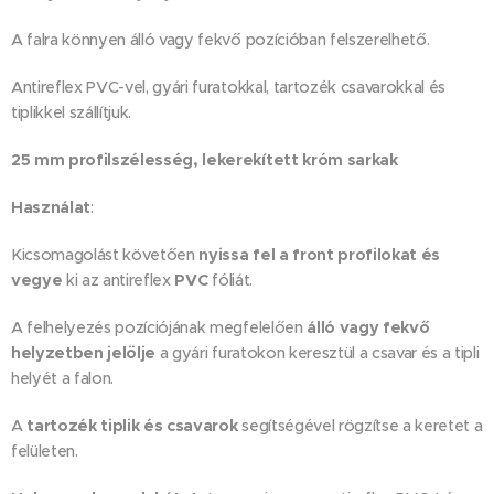
A falra könnyen álló vagy fekvő pozícióban felszerelhető.
Antireflex PVC-vel, gyári furatokkal, tartozék csavarokkal és
tiplikkel szállítjuk.
25 mm profilszélesség, lekerekített króm sarkak
Használat
:
Kicsomagolást követően
nyissa fel a front profilokat és
vegye
ki az antireflex
PVC
fóliát.
A felhelyezés pozíciójának megfelelően
álló vagy fekvő
helyzetben jelölje
a gyári furatokon keresztül a csavar és a tipli
helyét a falon.
A
tartozék tiplik és csavarok
segítségével rögzítse a keretet a
felületen.