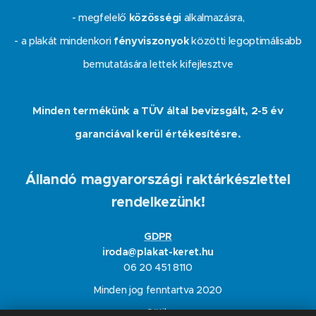
- megfelelő
közösségi
alkalmazásra,
- a plakát mindenkori
fényviszonyok
közötti legoptimálisabb
bemutatására lettek kifejlesztve
Minden termékünk a TÜV által bevizsgált, 2-5 év
garanciával kerül értékesítésre.
Állandó magyarországi raktárkészlettel
rendelkezünk!
GDPR
iroda@plakat-keret.hu
06 20 451 8110
Minden jog fenntartva 2020
Sütik