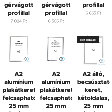
gérvágott
gérvágott
profillal
profillal
profillal
6 665
Ft
7 024
Ft
6 505
Ft
Kétoldalas!
A2
A2
A2 álló,
alumínium
alumínium
becsúsztat
plakátkeret,
plakátkeret,
keret,
felcsapható,
felcsapható,
kétoldalas,
25 mm
25 mm
25 mm