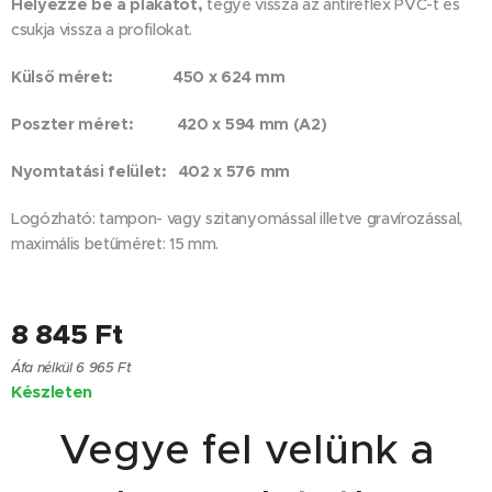
Helyezze be a plakátot
,
tegye vissza az antireflex PVC-t és
csukja vissza a profilokat.
Külső méret: 450 x 624 mm
Poszter méret: 420 x 594 mm (A2)
Nyomtatási felület: 402 x 576 mm
Logózható: tampon- vagy szitanyomással illetve gravírozással,
maximális betűméret: 15 mm.
8 845
Ft
Áfa nélkül 6 965 Ft
Készleten
Vegye fel velünk a