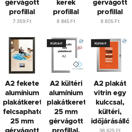
gérvágott
kerek
gérvágott
profillal
profillal
profillal
7 359
Ft
8 845
Ft
8 805
Ft
Kültéri!
Kültéri!
A2 fekete
A2 kültéri
A2 plakát
alumínium
alumínium
vitrin egy
plakátkeret,
plakátkeret,
kulccsal,
felcsapható,
25 mm
kültéri,
25 mm
gérvágott
időjárásálló
gérvágott
profillal,
38 625
Ft