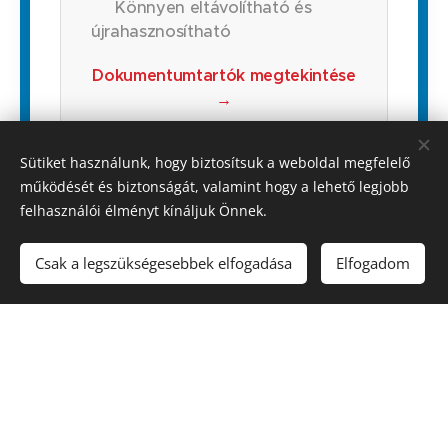
Könnyen eltávolítható és
újrahasznosítható
Dokumentumtartók megtekintése
→
Sütiket használunk, hogy biztosítsuk a weboldal megfelelő
működését és biztonságát, valamint hogy a lehető legjobb
felhasználói élményt kínáljuk Önnek.
Csak a legszükségesebbek elfogadása
Elfogadom
Minden felületre
tökéletes megoldás