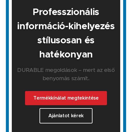
Professzionális
információ-kihelyezés
stílusosan és
hatékonyan
DURABLE megoldások – mert az első
benyomás számít.
Termékkínálat megtekintése
Ajánlatot kérek