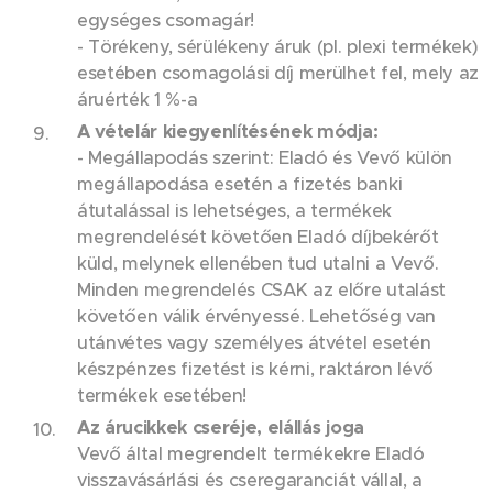
egységes csomagár!
- Törékeny, sérülékeny áruk (pl. plexi termékek)
esetében csomagolási díj merülhet fel, mely az
áruérték 1 %-a
A vételár kiegyenlítésének módja:
- Megállapodás szerint: Eladó és Vevő külön
megállapodása esetén a fizetés banki
átutalással is lehetséges, a termékek
megrendelését követően Eladó díjbekérőt
küld, melynek ellenében tud utalni a Vevő.
Minden megrendelés CSAK az előre utalást
követően válik érvényessé. Lehetőség van
utánvétes vagy személyes átvétel esetén
készpénzes fizetést is kérni, raktáron lévő
termékek esetében!
Az árucikkek cseréje, elállás joga
Vevő által megrendelt termékekre Eladó
visszavásárlási és cseregaranciát vállal, a