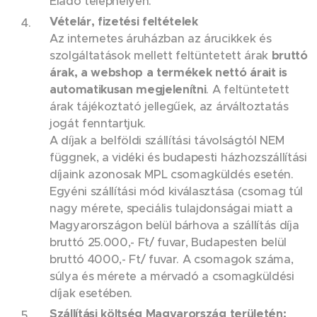
Eladó telephelyén.
Vételár, fizetési feltételek
Az internetes áruházban az árucikkek és
szolgáltatások mellett feltüntetett árak
bruttó
árak, a webshop a termékek nettó árait is
automatikusan megjelenítni
. A feltüntetett
árak tájékoztató jellegűek, az árváltoztatás
jogát fenntartjuk.
A díjak a belföldi szállítási távolságtól NEM
függnek, a vidéki és budapesti házhozszállítási
díjaink azonosak MPL csomagküldés esetén.
Egyéni szállítási mód kiválasztása (csomag túl
nagy mérete, speciális tulajdonságai miatt a
Magyarországon belül bárhova a szállítás díja
bruttó 25.000,- Ft/ fuvar, Budapesten belül
bruttó 4000,- Ft/ fuvar. A csomagok száma,
súlya és mérete a mérvadó a csomagküldési
díjak esetében.
Szállítási költség Magyarország területén: