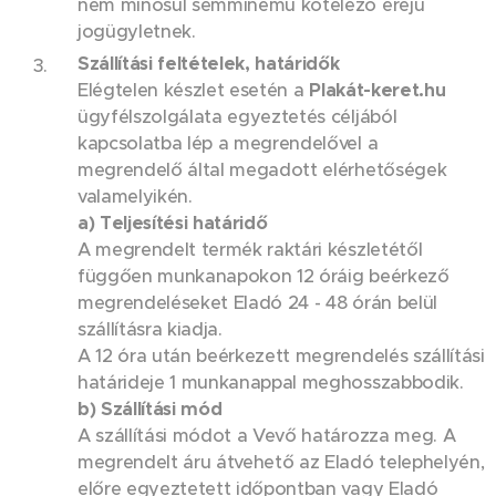
nem minősül semminemű kötelező erejű
jogügyletnek.
Szállítási feltételek, határidők
Elégtelen készlet esetén a
Plakát-keret.hu
ügyfélszolgálata egyeztetés céljából
kapcsolatba lép a megrendelővel a
megrendelő által megadott elérhetőségek
valamelyikén.
a) Teljesítési határidő
A megrendelt termék raktári készletétől
függően munkanapokon 12 óráig beérkező
megrendeléseket Eladó 24 - 48 órán belül
szállításra kiadja.
A 12 óra után beérkezett megrendelés szállítási
határideje 1 munkanappal meghosszabbodik.
b) Szállítási mód
A szállítási módot a Vevő határozza meg. A
megrendelt áru átvehető az Eladó telephelyén,
előre egyeztetett időpontban vagy Eladó