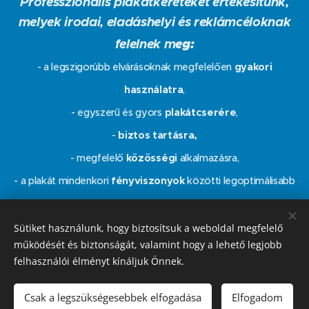
Professzionális plakátkereteket értékesítünk,
melyek irodai, eladáshelyi és reklámcéloknak
felelnek m
eg:
- a legszigorúbb elvárásoknak megfelelően
gyakori
használatra
,
- egyszerű és gyors
plakátcserére
,
-
biztos tartásra,
- megfelelő
közösségi
alkalmazásra,
- a plakát mindenkori
fényviszonyok
közötti legoptimálisabb
bemutatására lettek kifejlesztve
Sütiket használunk, hogy biztosítsuk a weboldal megfelelő
működését és biztonságát, valamint hogy a lehető legjobb
Minden termékünk a TÜV által bevizsgált, 2-5 év
felhasználói élményt kínáljuk Önnek.
garanciával kerül értékesítésre.
Csak a legszükségesebbek elfogadása
Elfogadom