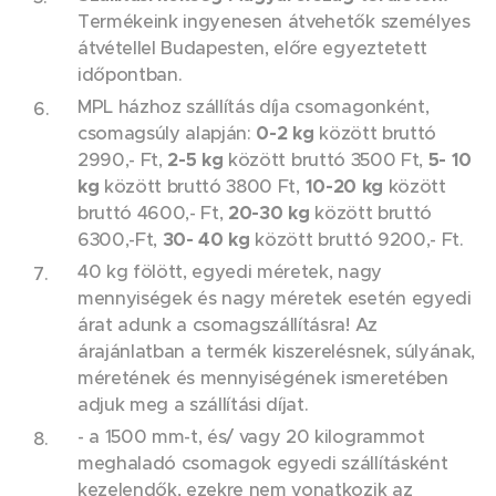
Termékeink ingyenesen átvehetők személyes
átvétellel Budapesten, előre egyeztetett
időpontban.
MPL házhoz szállítás díja csomagonként,
csomagsúly alapján:
0-2 kg
között bruttó
2990,- Ft,
2-5 kg
között bruttó 3500 Ft,
5- 10
kg
között bruttó 3800 Ft,
10-20 kg
között
bruttó 4600,- Ft,
20-30 kg
között bruttó
6300,-Ft,
30- 40 kg
között bruttó 9200,- Ft.
40 kg fölött, egyedi méretek, nagy
mennyiségek és nagy méretek esetén egyedi
árat adunk a csomagszállításra! Az
árajánlatban a termék kiszerelésnek, súlyának,
méretének és mennyiségének ismeretében
adjuk meg a szállítási díjat.
- a 1500 mm-t, és/ vagy 20 kilogrammot
meghaladó csomagok egyedi szállításként
kezelendők, ezekre nem vonatkozik az