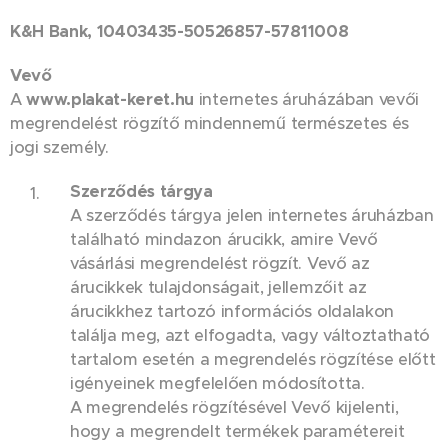
K&H Bank, 10403435-50526857-57811008
Vevő
A
www.plakat-keret.hu
internetes áruházában vevői
megrendelést rögzítő mindennemű természetes és
jogi személy.
Szerződés tárgya
A szerződés tárgya jelen internetes áruházban
található mindazon árucikk, amire Vevő
vásárlási megrendelést rögzít. Vevő az
árucikkek tulajdonságait, jellemzőit az
árucikkhez tartozó információs oldalakon
találja meg, azt elfogadta, vagy változtatható
tartalom esetén a megrendelés rögzítése előtt
igényeinek megfelelően módosította.
A megrendelés rögzítésével Vevő kijelenti,
hogy a megrendelt termékek paramétereit