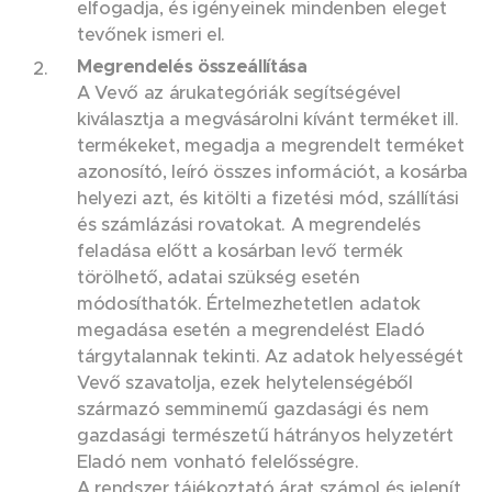
elfogadja, és igényeinek mindenben eleget
tevőnek ismeri el.
Megrendelés összeállítása
A Vevő az árukategóriák segítségével
kiválasztja a megvásárolni kívánt terméket ill.
termékeket, megadja a megrendelt terméket
azonosító, leíró összes információt, a kosárba
helyezi azt, és kitölti a fizetési mód, szállítási
és számlázási rovatokat. A megrendelés
feladása előtt a kosárban levő termék
törölhető, adatai szükség esetén
módosíthatók. Értelmezhetetlen adatok
megadása esetén a megrendelést Eladó
tárgytalannak tekinti. Az adatok helyességét
Vevő szavatolja, ezek helytelenségéből
származó semminemű gazdasági és nem
gazdasági természetű hátrányos helyzetért
Eladó nem vonható felelősségre.
A rendszer tájékoztató árat számol és jelenít