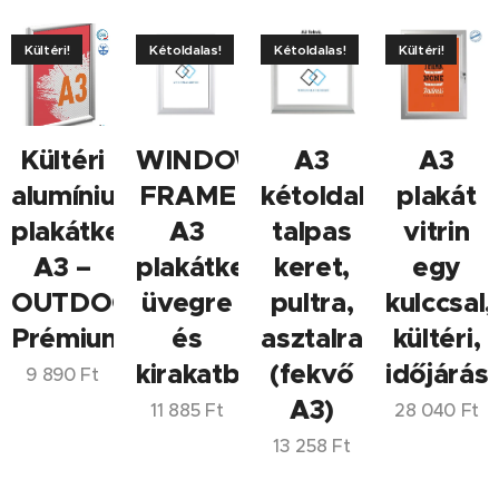
Kültéri!
Kétoldalas!
Kétoldalas!
Kültéri!
Kültéri
WINDOW
A3
A3
alumínium
FRAME
kétoldalas,
plakát
plakátkeret
A3
talpas
vitrin
A3 –
plakátkeret
keret,
egy
OUTDOOR
üvegre
pultra,
kulccsal,
Prémium
és
asztalra
kültéri,
kirakatba
(fekvő
időjárásá
9 890
Ft
A3)
11 885
Ft
28 040
Ft
13 258
Ft