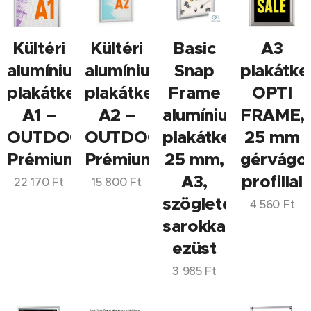
Kültéri
Kültéri
Basic
A3
alumínium
alumínium
Snap
plakátke
plakátkeret
plakátkeret
Frame
OPTI
A1 –
A2 –
alumínium
FRAME,
OUTDOOR
OUTDOOR
plakátkeret
25 mm
Prémium
Prémium
25 mm,
gérvágo
A3,
profillal
22 170
Ft
15 800
Ft
szögletes
4 560
Ft
sarokkal,
ezüst
3 985
Ft