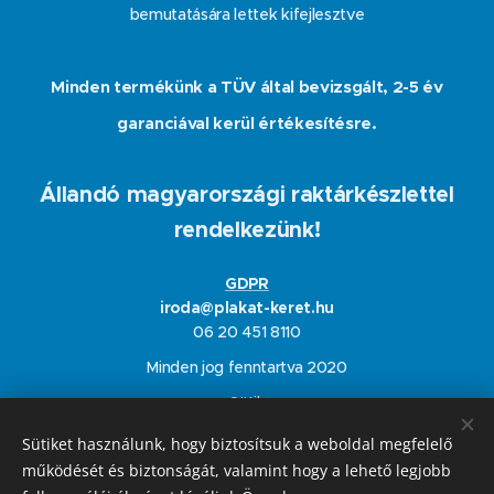
bemutatására lettek kifejlesztve
Minden termékünk a TÜV által bevizsgált, 2-5 év
garanciával kerül értékesítésre.
Állandó magyarországi raktárkészlettel
rendelkezünk!
GDPR
iroda@plakat-keret.hu
06 20 451 8110
Minden jog fenntartva 2020
Sütik
Sütiket használunk, hogy biztosítsuk a weboldal megfelelő
Nyelvek
működését és biztonságát, valamint hogy a lehető legjobb
Magyar
English