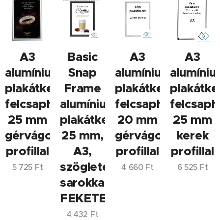
A3
Basic
A3
A3
alumínium
Snap
alumínium
alumíni
plakátkeret,
Frame
plakátkeret,
plakátke
felcsapható,
alumínium
felcsapható,
felcsaph
25 mm
plakátkeret
20 mm
25 mm
gérvágott
25 mm,
gérvágott
kerek
profillal
A3,
profillal
profillal
szögletes
5 725
Ft
4 660
Ft
6 525
Ft
sarokkal,
FEKETE
4 432
Ft