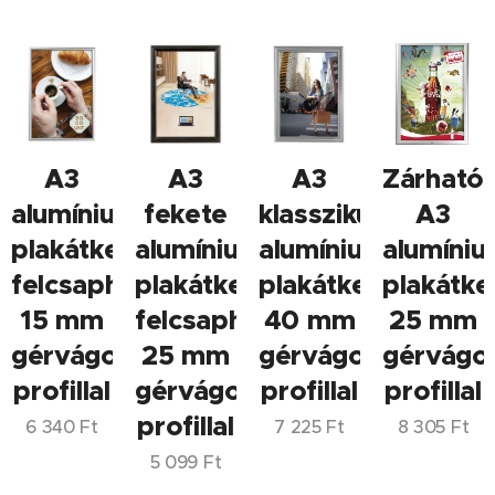
A3
A3
A3
Zárható
alumínium
fekete
klasszikus
A3
plakátkeret,
alumínium
alumínium
alumíni
felcsapható,
plakátkeret,
plakátkeret,
plakátke
15 mm
felcsapható,
40 mm
25 mm
gérvágott
25 mm
gérvágott
gérvágo
profillal
gérvágott
profillal
profillal
profillal
6 340
Ft
7 225
Ft
8 305
Ft
5 099
Ft