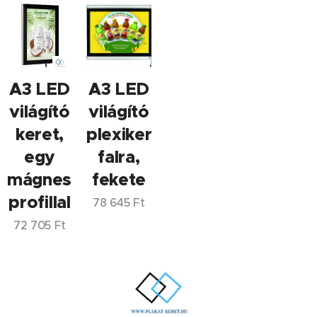
A3 LED
A3 LED
világító
világító
keret,
plexikeret
egy
falra,
mágneses
fekete
profillal
78 645
Ft
72 705
Ft