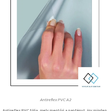
Antireflex PVC A2
Antireflex PVC fólia, mely megtöri a napfényt, így minden