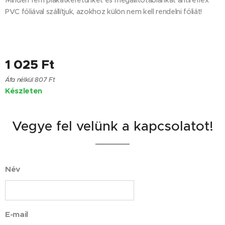
Minden fém plakátkeretünket és megállítótáblánkat antireflex
PVC fóliával szállítjuk, azokhoz külön nem kell rendelni fóliát!
1 025
Ft
Áfa nélkül 807 Ft
Készleten
Vegye fel velünk a kapcsolatot!
Név
E-mail