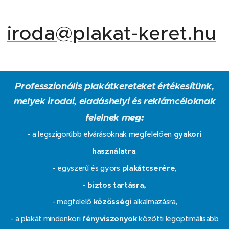
iroda@plakat-keret.hu
Professzionális plakátkereteket értékesítünk,
melyek irodai, eladáshelyi és reklámcéloknak
felelnek m
eg:
- a legszigorúbb elvárásoknak megfelelően
gyakori
használatra
,
- egyszerű és gyors
plakátcserére
,
-
biztos tartásra,
- megfelelő
közösségi
alkalmazásra,
- a plakát mindenkori
fényviszonyok
közötti legoptimálisabb