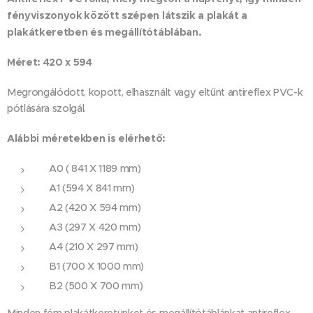
között szépen látszik a plakát a
fényviszonyok
plakát
keretben és megállítótáblában
.
Méret: 420 x 594
Megrongálódott, kopott, elhasznált vagy eltűnt antireflex PVC-k
pótlására szolgál.
Alábbi méretekben is elérhető:
A0 ( 841 X 1189 mm)
A1 (594 X 841 mm)
A2 (420 X 594 mm)
A3 (297 X 420 mm)
A4 (210 X 297 mm)
B1 (700 X 1000 mm)
B2 (500 X 700 mm)