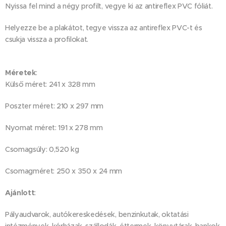
Nyissa fel mind a négy profilt, vegye ki az antireflex PVC fóliát.
Helyezze be a plakátot, tegye vissza az antireflex PVC-t és
csukja vissza a profilokat.
Méretek
:
Külső méret: 241 x 328 mm
Poszter méret: 210 x 297 mm
Nyomat méret: 191 x 278 mm
Csomagsúly: 0,520 kg
Csomagméret: 250 x 350 x 24 mm
Ajánlott
:
Pályaudvarok, autókereskedések, benzinkutak, oktatási