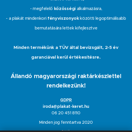
- megfelelő
közösségi
alkalmazásra,
- a plakát mindenkori
fényviszonyok
közötti legoptimálisabb
bemutatására lettek kifejlesztve
Minden termékünk a TÜV által bevizsgált, 2-5 év
garanciával kerül értékesítésre.
Állandó magyarországi raktárkészlettel
rendelkezünk!
GDPR
iroda@plakat-keret.hu
06 20 451 8110
Minden jog fenntartva 2020
Sütik