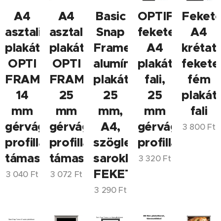
A4
A4
Basic
OPTIFRAME
Feket
asztali
asztali
Snap
fekete
A4
plakátkeret
plakátkeret
Frame
A4
krétat
OPTI
OPTI
alumínium
plakátkeret,
fekete
FRAME,
FRAME,
plakátkeret
fali,
fém
14
25
25
25
plakát
mm
mm
mm,
mm
fali
gérvágott
gérvágott
A4,
gérvágott
3 800
Ft
profillal,
profillal,
szögletes
profillal
támasztékkal
támasztékkal
sarokkal,
3 320
Ft
FEKETE
3 040
Ft
3 072
Ft
3 290
Ft