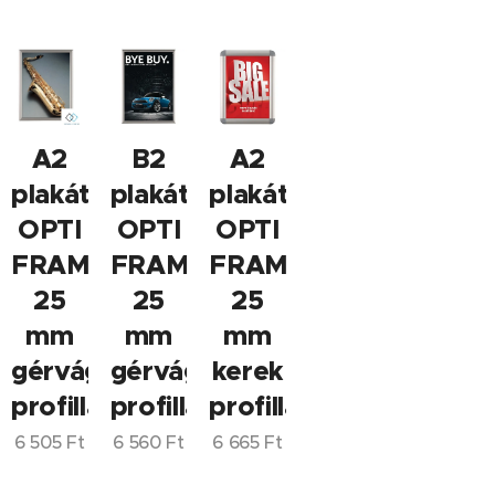
A2
B2
A2
plakátkeret
plakátkeret
plakátkeret
OPTI
OPTI
OPTI
FRAME,
FRAME,
FRAME,
25
25
25
mm
mm
mm
gérvágott
gérvágott
kerek
profillal
profillal
profillal
6 505
Ft
6 560
Ft
6 665
Ft