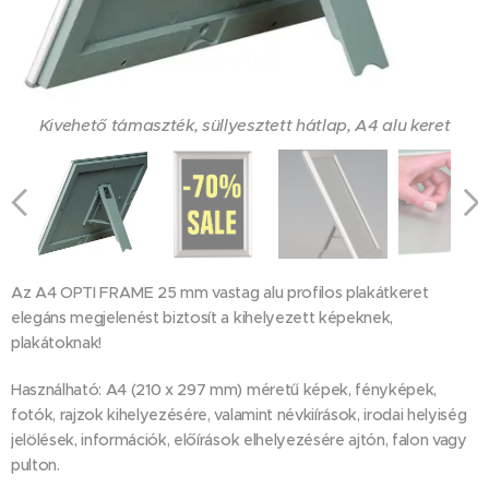
Kivehető támaszték, süllyesztett hátlap, A4 alu keret
Alumínium profilos plakátkeret A4 képhez, támasztékkal
Antireflex PVC fólia,A4 kerethez
Az A4 OPTI FRAME 25 mm vastag alu profilos plakátkeret
elegáns megjelenést biztosít a kihelyezett képeknek,
plakátoknak!
Használható: A4 (210 x 297 mm) méretű képek, fényképek,
fotók, rajzok kihelyezésére, valamint névkiírások, irodai helyiség
Álló és fekvő pozícióba is szerelhető A4 OPTI FRAME keret
A4 asztali plakátkeret OPTI FRAME, 25 mm gérvágott
jelölések, információk, előírások elhelyezésére ajtón, falon vagy
profillal, támasztékkal
pulton.