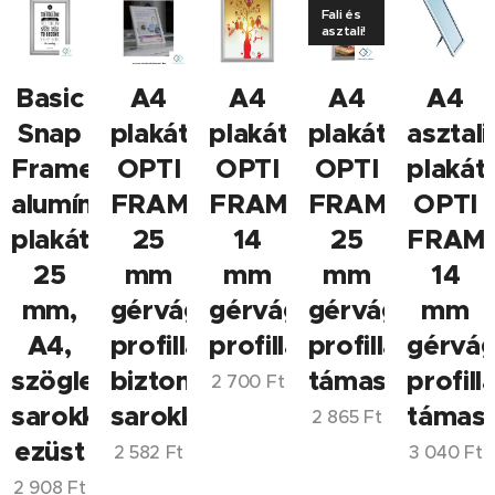
Fali és
asztali!
Basic
A4
A4
A4
A4
Snap
plakátkeret
plakátkeret
plakátkeret
asztali
Frame
OPTI
OPTI
OPTI
plakát
alumínium
FRAME,
FRAME,
FRAME,
OPTI
plakátkeret
25
14
25
FRAME
25
mm
mm
mm
14
mm,
gérvágott
gérvágott
gérvágott
mm
A4,
profillal,
profillal
profillal,
gérvág
szögletes
biztonsági
támasztékkal
profilla
2 700
Ft
sarokkal,
sarokkal
támasz
2 865
Ft
ezüst
2 582
Ft
3 040
Ft
2 908
Ft