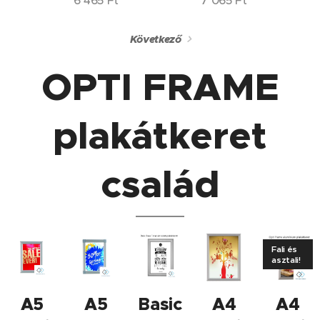
6 465
Ft
7 065
Ft
Következő
OPTI FRAME
plakátkeret
család
Fali és
asztali!
A5
A5
Basic
A4
A4