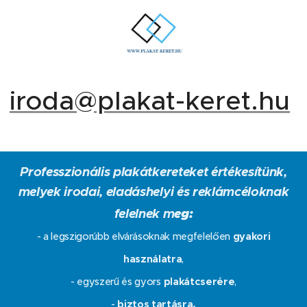
iroda@plakat-keret.hu
Professzionális plakátkereteket értékesítünk,
melyek irodai, eladáshelyi és reklámcéloknak
felelnek m
eg:
- a legszigorúbb elvárásoknak megfelelően
gyakori
használatra
,
- egyszerű és gyors
plakátcserére
,
-
biztos tartásra,