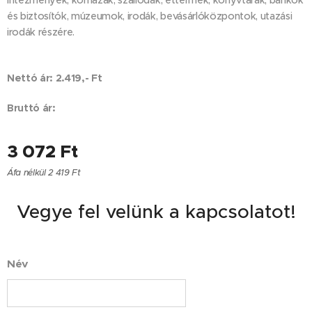
intézmények, kórházak, szállodák, éttermek, könyvtárak, bankok
és biztosítók, múzeumok, irodák, bevásárlóközpontok, utazási
irodák részére.
Nettó ár: 2.419,- Ft
Bruttó ár:
3 072
Ft
Áfa nélkül 2 419 Ft
Vegye fel velünk a kapcsolatot!
Név