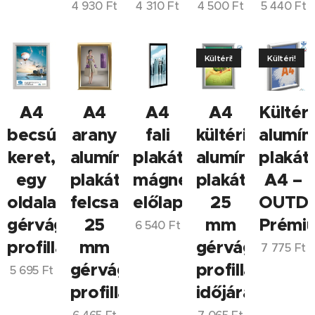
4 930
Ft
4 310
Ft
4 500
Ft
5 440
Ft
Kültéri!
Kültéri!
A4
A4
A4
A4
Kültéri
becsúsztatós
arany
fali
kültéri
alumín
keret,
alumínium
plakátkeret,
alumínium
plakát
egy
plakátkeret,
mágneses
plakátkeret,
A4 –
oldalas,
felcsapható,
előlappal
25
OUTD
gérvágott
25
mm
Prémi
6 540
Ft
profillal
mm
gérvágott
7 775
Ft
gérvágott
profillal,
5 695
Ft
profillal
időjárásálló