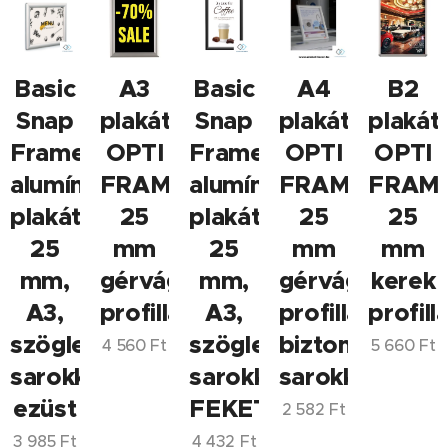
Basic
A3
Basic
A4
B2
Snap
plakátkeret
Snap
plakátkeret
plakát
Frame
OPTI
Frame
OPTI
OPTI
alumínium
FRAME,
alumínium
FRAME,
FRAME
plakátkeret
25
plakátkeret
25
25
25
mm
25
mm
mm
mm,
gérvágott
mm,
gérvágott
kerek
A3,
profillal
A3,
profillal,
profilla
szögletes
szögletes
biztonsági
4 560
Ft
5 660
Ft
sarokkal,
sarokkal,
sarokkal
ezüst
FEKETE
2 582
Ft
3 985
Ft
4 432
Ft