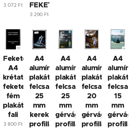
FEKETE
3 072
Ft
3 290
Ft
Fekete
A4
A4
A4
A4
A4
alumínium
alumínium
alumínium
alumín
krétatábla
plakátkeret,
plakátkeret,
plakátkeret,
plakát
fekete
felcsapható,
felcsapható,
felcsapható,
felcsa
fém
25
25
20
15
plakátkeretben,
mm
mm
mm
mm
fali
kerek
gérvágott
gérvágott
gérvág
profillal
profillal
profillal
profilla
3 800
Ft