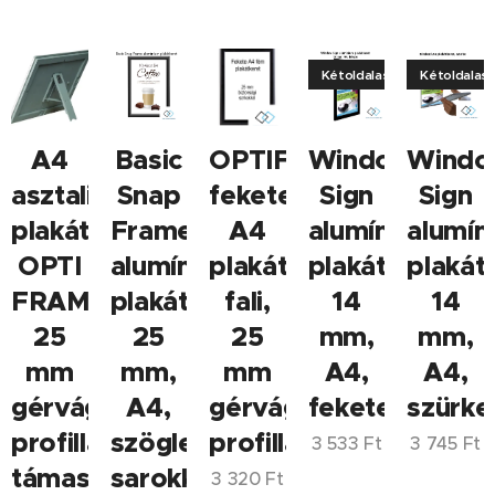
Kétoldalas!
Kétoldalas
A4
Basic
OPTIFRAME
Window
Windo
asztali
Snap
fekete
Sign
Sign
plakátkeret
Frame
A4
alumínium
alumín
OPTI
alumínium
plakátkeret,
plakátkeret
plakát
FRAME,
plakátkeret
fali,
14
14
25
25
25
mm,
mm,
mm
mm,
mm
A4,
A4,
gérvágott
A4,
gérvágott
fekete
szürke
profillal,
szögletes
profillal
3 533
Ft
3 745
Ft
támasztékkal
sarokkal,
3 320
Ft