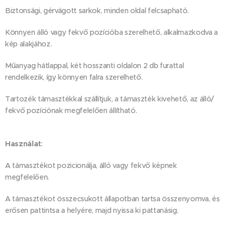
Biztonsági, gérvágott sarkok, minden oldal felcsapható.
Könnyen álló vagy fekvő pozícióba szerelhető, alkalmazkodva a
kép alakjához.
Műanyag hátlappal, két hosszanti oldalon 2 db furattal
rendelkezik, így könnyen falra szerelhető.
Tartozék támasztékkal szállítjuk, a támaszték kivehető, az álló/
fekvő pozíciónak megfelelően állítható.
Használat
:
A támasztékot pozicionálja, álló vagy fekvő képnek
megfelelően.
A támasztékot összecsukott állapotban tartsa összenyomva, és
erősen pattintsa a helyére, majd nyissa ki pattanásig.