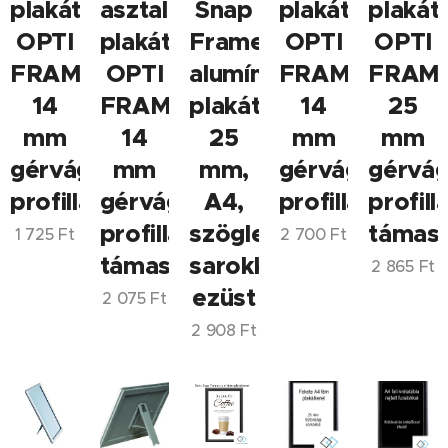
plakátkeret
asztali
Snap
plakátkeret
plakát
OPTI
plakátkeret
Frame
OPTI
OPTI
FRAME,
OPTI
alumínium
FRAME,
FRAME
14
FRAME,
plakátkeret
14
25
mm
14
25
mm
mm
gérvágott
mm
mm,
gérvágott
gérvág
profillal
gérvágott
A4,
profillal
profilla
profillal,
szögletes
támasz
1 725
Ft
2 700
Ft
támasztékkal
sarokkal,
2 865
Ft
ezüst
2 075
Ft
2 908
Ft