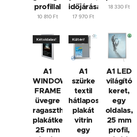
profillal
időjárásálló
18 330
Ft
10 810
Ft
17 970
Ft
Kétoldalas!
Kültéri!
A1
A1
A1 LED
WINDOW
szürke
világító
FRAME
textil
keret,
üvegre
hátlapos
egy
ragasztható
plakát
oldalas,
plakátkeret,
vitrin
25 mm
25 mm
egy
profil,