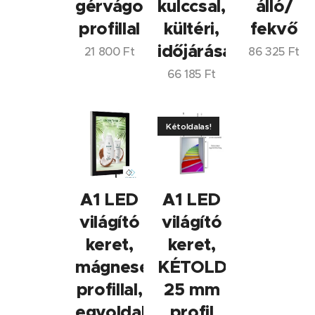
gérvágott
kulccsal,
álló/
profillal
kültéri,
fekvő
időjárásálló
21 800
Ft
86 325
Ft
66 185
Ft
Kétoldalas!
A1 LED
A1 LED
világító
világító
keret,
keret,
mágneses
KÉTOLDALAS,
profillal,
25 mm
egyoldalas
profil