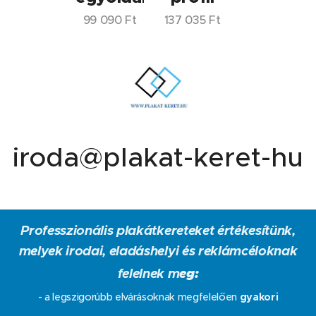
99 090
Ft
137 035
Ft
iroda@plakat-keret-hu
Professzionális plakátkereteket értékesítünk,
melyek irodai, eladáshelyi és reklámcéloknak
felelnek m
eg:
- a legszigorúbb elvárásoknak megfelelően
gyakori