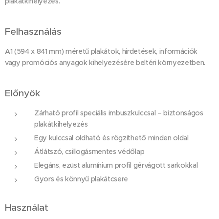
plakátkihelyezés.
Felhasználás
A1 (594 x 841 mm) méretű plakátok, hirdetések, információk
vagy promóciós anyagok kihelyezésére beltéri környezetben.
Előnyök
Zárható profil speciális imbuszkulccsal – biztonságos
plakátkihelyezés
Egy kulccsal oldható és rögzíthető minden oldal
Átlátszó, csillogásmentes védőlap
Elegáns, ezüst alumínium profil gérvágott sarkokkal
Gyors és könnyű plakátcsere
Használat