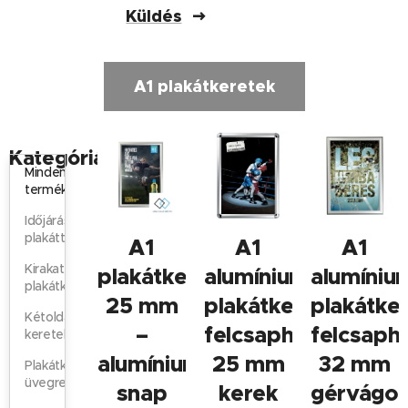
Küldés
A1 plakátkeretek
Kategóriák
Minden
termék
Időjárásálló
plakáttartók
A1
A1
A1
Kirakati
plakátkeret
alumínium
alumíniu
plakátkeretek
25 mm
plakátkeret,
plakátker
Kétoldalas
–
felcsapható,
felcsaph
keretek
alumínium
25 mm
32 mm
Plakátkeretek
üvegre
snap
kerek
gérvágot