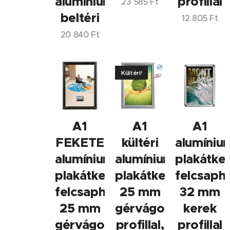
alumínium,
profillal
23 585
Ft
beltéri
12 805
Ft
20 840
Ft
Kültéri!
A1
A1
A1
FEKETE
kültéri
alumíniu
alumínium
alumínium
plakátker
plakátkeret,
plakátkeret,
felcsaph
felcsapható,
25 mm
32 mm
25 mm
gérvágott
kerek
gérvágott
profillal,
profillal