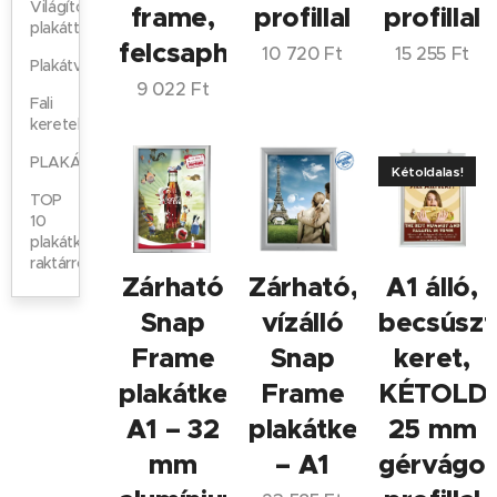
Világító
frame,
profillal
profillal
plakáttartók
felcsapható
10 720
Ft
15 255
Ft
Plakátvitrinek
9 022
Ft
Fali
keretek
PLAKÁTKERETEK
Kétoldalas!
TOP
10
plakátkeret
raktárról
Zárható
Zárható,
A1 álló,
Snap
vízálló
becsúszt
Frame
Snap
keret,
plakátkeret
Frame
KÉTOLD
A1 – 32
plakátkeret
25 mm
mm
– A1
gérvágot