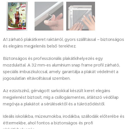
A1 zárható plakátkeret raktárról, gyors szállítással – biztonságos
és elegáns megjelenés belső terekhez.
Biztonságos és professzionális plakátkihelyezés egy
mozdulattal. A 32 mm-es alumínium snap frame profil zárható,
speciális imbuszkulccsal, amely garantálja a plakát védelmét a
jogosulatlan eltávolítással szemben.
Az ezüstszínű, gérvágott sarkokkal készült keret elegáns
megjelenést biztosít, míg a csillogásmentes, átlátszó védőlap
megóvja a plakátot a sérülésektől és a tükröződéstől.
Ideális iskolákba, múzeumokba, irodákba, szállodák előterébe és
éttermekbe, ahol fontos a biztonságos és profi