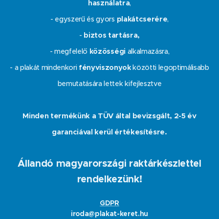
használatra
,
- egyszerű és gyors
plakátcserére
,
-
biztos tartásra,
- megfelelő
közösségi
alkalmazásra,
- a plakát mindenkori
fényviszonyok
közötti legoptimálisabb
bemutatására lettek kifejlesztve
Minden termékünk a TÜV által bevizsgált, 2-5 év
garanciával kerül értékesítésre.
Állandó magyarországi raktárkészlettel
rendelkezünk!
GDPR
iroda@plakat-keret.hu