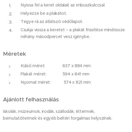
Nyissa fel a keret oldalait az imbuszkulccsal.
Helyezze be a plakátot.
Tegye rá az átlátszó védőlapot.
Csukja vissza a keretet – a plakát frissítése mindössze
néhány másodpercet vesz igénybe.
Méretek
Külső méret: 637 x 884 mm
Plakát méret: 594 x 841 mm
Nyomat méret: 574 x 821 mm
Ajánlott felhasználás
Iskolák, múzeumok, irodák, szállodák, éttermek,
bemutatótermek és egyéb beltéri forgalmas helyszínek.