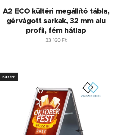
A2 ECO kültéri megállító tábla,
gérvágott sarkak, 32 mm alu
profil, fém hátlap
33 160
Ft
Kültéri!