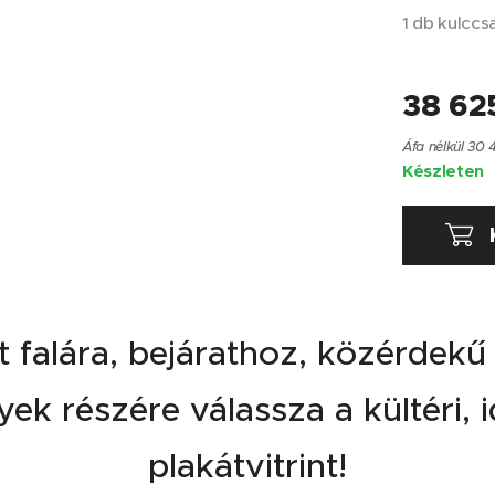
1 db kulccsal
38 62
Áfa nélkül 30 
Készleten
ter clips
et falára, bejárathoz, közérdekű
ek részére válassza a kültéri, i
plakátvitrint!