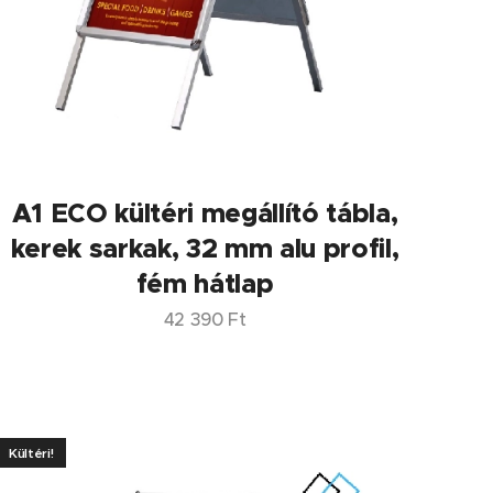
A1 ECO kültéri megállító tábla,
kerek sarkak, 32 mm alu profil,
fém hátlap
42 390
Ft
Kültéri!