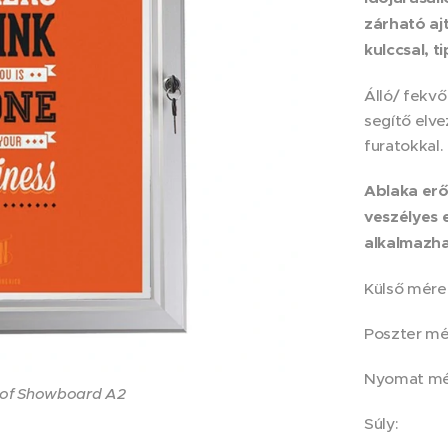
zárható ajt
kulccsal, t
Álló/ fekvő
segítő elvez
furatokkal.
Ablaka erő
copic angle
veszélyes 
alkalmazha
Külső mé
Poszter 
Nyomat m
of Showboard A2
it/ landscape
Súly: