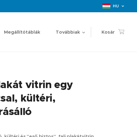
HU
Megállítótáblák
Továbbiak
Kosár
akát vitrin egy
sal, kültéri,
rásálló
, kültéri és "eső biztos", fali plakátvitrin,