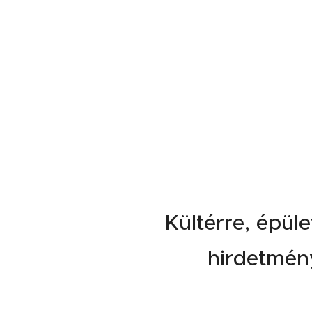
Pos
Kültérre, épül
hirdetmény