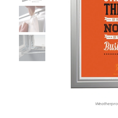
Teles
Weatherpro
Portra