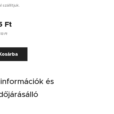
 szállítjuk.
5
Ft
413 Ft
Kosárba
 információk és
dőjárásálló