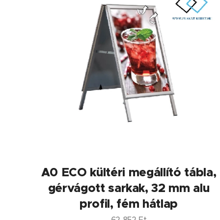
A0 ECO kültéri megállító tábla,
gérvágott sarkak, 32 mm alu
profil, fém hátlap
62 852
Ft