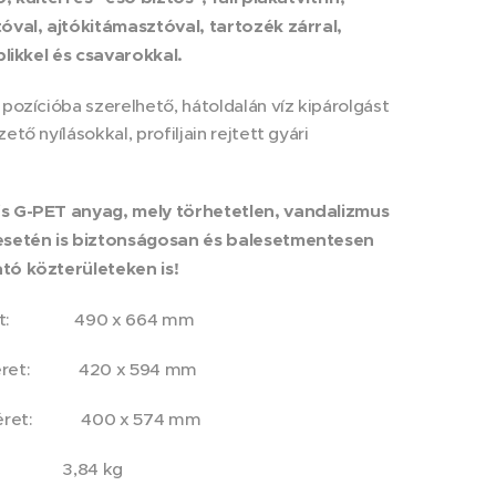
óval, ajtókitámasztóval, tartozék zárral,
iplikkel és csavarokkal.
 pozícióba szerelhető, hátoldalán víz kipárolgást
ető nyílásokkal, profiljain rejtett gyári
s G-PET anyag, mely törhetetlen, vandalizmus
esetén is biztonságosan és balesetmentesen
tó közterületeken is!
ret: 490 x 664 mm
méret: 420 x 594 mm
éret: 400 x 574 mm
 3,84 kg