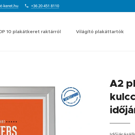
t-keret.hu
+36 20 451 8110
OP 10 plakátkeret raktárról
Világító plakáttartók
A2 pl
kulcc
időjá
Időjárásálló