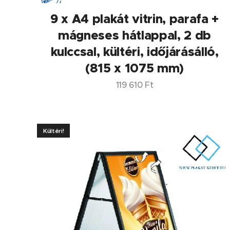
9 x A4 plakát vitrin, parafa +
mágneses hátlappal, 2 db
kulccsal, kültéri, időjárásálló,
(815 x 1075 mm)
119 610
Ft
Kültéri!